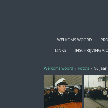
Ga
direct
naar
de
hoofdinhoud
WELKOMS WOORD
PR
LINKS
INSCHRIJVING /
Welkoms woord
»
Foto's
»
90 jaar